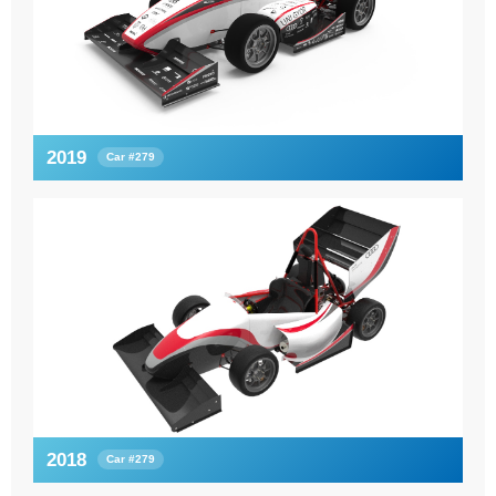
2019
Car #279
2018
Car #279