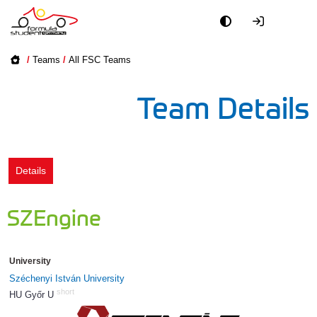
Academy
/
Teams
/
All FSC Teams
Event
Team Details
Officials
Partners
Details
PR + Media
SZEngine
Teams
University
World
Széchenyi István University
short
HU Győr U
904