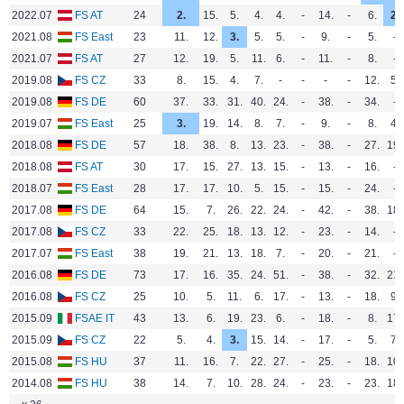
2022.07
FS AT
24
2.
15.
5.
4.
4.
-
14.
-
6.
2.
2021.08
FS East
23
11.
12.
3.
5.
5.
-
9.
-
5.
-
2021.07
FS AT
27
12.
19.
5.
11.
6.
-
11.
-
8.
-
2019.08
FS CZ
33
8.
15.
4.
7.
-
-
-
-
12.
5.
2019.08
FS DE
60
37.
33.
31.
40.
24.
-
38.
-
34.
-
2019.07
FS East
25
3.
19.
14.
8.
7.
-
9.
-
8.
4.
2018.08
FS DE
57
18.
38.
8.
13.
23.
-
38.
-
27.
19.
2018.08
FS AT
30
17.
15.
27.
13.
15.
-
13.
-
16.
-
2018.07
FS East
28
17.
17.
10.
5.
15.
-
15.
-
24.
-
2017.08
FS DE
64
15.
7.
26.
22.
24.
-
42.
-
38.
18.
2017.08
FS CZ
33
22.
25.
18.
13.
12.
-
23.
-
14.
-
2017.07
FS East
38
19.
21.
13.
18.
7.
-
20.
-
21.
-
2016.08
FS DE
73
17.
16.
35.
24.
51.
-
38.
-
32.
21.
2016.08
FS CZ
25
10.
5.
11.
6.
17.
-
13.
-
18.
9.
2015.09
FSAE IT
43
13.
6.
19.
23.
6.
-
18.
-
8.
17.
2015.09
FS CZ
22
5.
4.
3.
15.
14.
-
17.
-
5.
7.
2015.08
FS HU
37
11.
16.
7.
22.
27.
-
25.
-
18.
10.
2014.08
FS HU
38
14.
7.
10.
28.
24.
-
23.
-
23.
18.