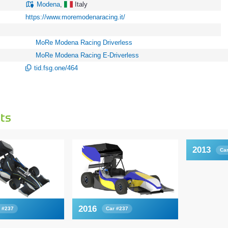
Modena
,
Italy
https://www.moremodenaracing.it/
MoRe Modena Racing Driverless
MoRe Modena Racing E-Driverless
tid.fsg.one/464
ts
2013
Ca
2016
 #237
Car #237