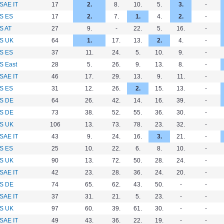
SAE IT
17
2.
8.
10.
5.
3.
-
S ES
17
2.
7.
1.
4.
2.
-
S AT
27
9.
-
22.
5.
16.
-
S UK
64
1.
17.
13.
2.
4.
-
S ES
37
11.
24.
5.
10.
9.
-
S East
28
5.
26.
9.
13.
8.
-
SAE IT
46
17.
29.
13.
9.
11.
-
S ES
31
12.
26.
2.
15.
13.
-
S DE
64
26.
42.
14.
16.
39.
-
S DE
73
38.
52.
55.
36.
30.
-
S UK
106
13.
73.
78.
23.
32.
-
SAE IT
43
9.
24.
16.
3.
21.
-
S ES
25
10.
22.
6.
8.
10.
-
S UK
90
13.
72.
50.
28.
24.
-
SAE IT
42
23.
28.
36.
24.
20.
-
S DE
74
65.
62.
43.
50.
-
-
SAE IT
37
31.
21.
5.
23.
-
-
S UK
97
60.
39.
61.
30.
-
-
SAE IT
49
43.
36.
22.
19.
-
-