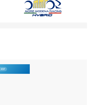
r #37