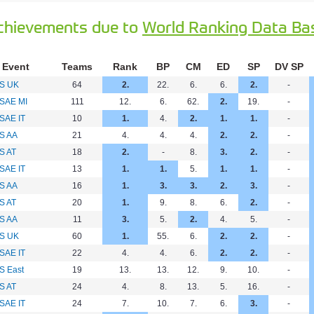
chievements due to
World Ranking Data Ba
Event
Teams
Rank
BP
CM
ED
SP
DV SP
S UK
64
2.
22.
6.
6.
2.
-
SAE MI
111
12.
6.
62.
2.
19.
-
SAE IT
10
1.
4.
2.
1.
1.
-
S AA
21
4.
4.
4.
2.
2.
-
S AT
18
2.
-
8.
3.
2.
-
SAE IT
13
1.
1.
5.
1.
1.
-
S AA
16
1.
3.
3.
2.
3.
-
S AT
20
1.
9.
8.
6.
2.
-
S AA
11
3.
5.
2.
4.
5.
-
S UK
60
1.
55.
6.
2.
2.
-
SAE IT
22
4.
4.
6.
2.
2.
-
S East
19
13.
13.
12.
9.
10.
-
S AT
24
4.
8.
13.
5.
16.
-
SAE IT
24
7.
10.
7.
6.
3.
-