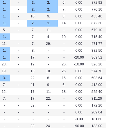
1.
-
2.
2.
6.
0.00
872.92
1.
-
2.
2.
7.
0.00
770.10
1.
-
10.
9.
8.
0.00
433.40
1.
-
2.
1.
14.
0.00
872.30
5.
-
7.
11.
-
0.00
579.10
1.
-
7.
4.
10.
0.00
715.40
11.
-
7.
29.
-
0.00
471.77
1.
-
8.
-
-
0.00
382.50
1.
-
17.
-
-
-20.00
369.52
28.
-
19.
-
26.
-10.00
326.20
19.
-
13.
10.
25.
0.00
574.70
3.
-
22.
8.
16.
0.00
603.64
7.
-
11.
9.
6.
0.00
418.00
12.
-
17.
11.
18.
0.00
525.40
7.
-
17.
22.
-
0.00
311.20
-
-
52.
-
-
0.00
172.20
-
-
-
-
-
0.00
209.04
-
-
-
-
-
-3.00
181.60
-
-
33.
24.
-
-90.00
183.00