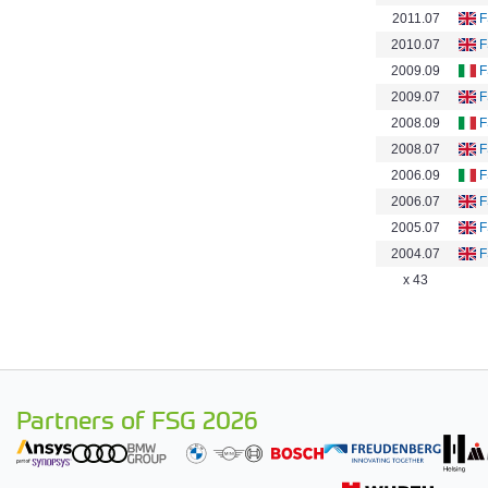
2011.07
F
2010.07
F
2009.09
F
2009.07
F
2008.09
F
2008.07
F
2006.09
F
2006.07
F
2005.07
F
2004.07
F
x 43
Partners of FSG 2026