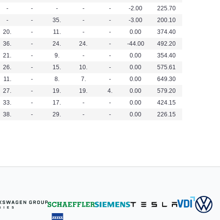
-
-
-
-
-
-2.00
225.70
-
-
35.
-
-
-3.00
200.10
20.
-
11.
-
-
0.00
374.40
36.
-
24.
24.
-
-44.00
492.20
21.
-
9.
-
-
0.00
354.40
26.
-
15.
10.
-
0.00
575.61
11.
-
8.
7.
-
0.00
649.30
27.
-
19.
19.
4.
0.00
579.20
33.
-
17.
-
-
0.00
424.15
38.
-
29.
-
-
0.00
226.15