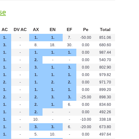
se
AC
DV AC
AX
EN
EF
Pe
Total
1.
-
1.
1.
7.
-50.00
851.06
3.
-
8.
18.
30.
0.00
680.60
1.
-
1.
1.
1.
0.00
987.44
1.
-
2.
-
-
0.00
540.70
1.
-
3.
1.
3.
0.00
802.90
1.
-
1.
1.
1.
0.00
979.82
2.
-
1.
2.
2.
0.00
971.70
1.
-
1.
1.
1.
0.00
899.20
2.
-
2.
3.
3.
-25.00
898.30
1.
-
2.
1.
6.
0.00
834.60
1.
-
2.
-
-
0.00
492.26
1.
-
10.
-
-
-10.00
338.18
1.
-
3.
3.
6.
-20.00
673.80
1.
-
5.
10.
-
0.00
497.64