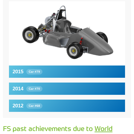
2015
Car #79
2014
Car #70
2012
Car #68
FS past achievements due to
World