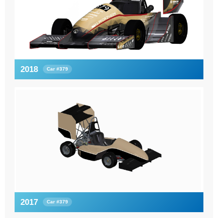
2018
Car #379
2017
Car #379