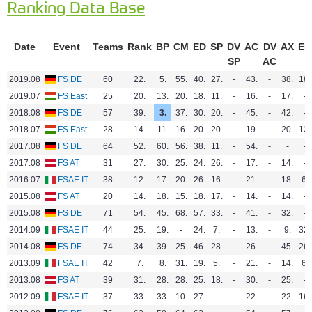
Ranking Data Base
Date
Event
Teams
Rank
BP
CM
ED
SP
DV
AC
DV
AX
EN
SP
AC
2019.08
FS DE
60
22.
5.
55.
40.
27.
-
43.
-
38.
18.
2019.07
FS East
25
20.
13.
20.
18.
11.
-
16.
-
17.
-
2018.08
FS DE
57
39.
3.
37.
30.
20.
-
45.
-
42.
-
2018.07
FS East
28
14.
11.
16.
20.
20.
-
19.
-
20.
12.
2017.08
FS DE
64
52.
60.
56.
38.
11.
-
54.
-
-
-
2017.08
FS AT
31
27.
30.
25.
24.
26.
-
17.
-
14.
-
2016.07
FSAE IT
38
12.
17.
20.
26.
16.
-
21.
-
18.
6.
2015.08
FS AT
20
14.
18.
15.
18.
17.
-
14.
-
14.
-
2015.08
FS DE
71
54.
45.
68.
57.
33.
-
41.
-
32.
-
2014.09
FSAE IT
44
25.
19.
-
24.
7.
-
13.
-
9.
32.
2014.08
FS DE
74
34.
39.
25.
46.
28.
-
26.
-
45.
26.
2013.09
FSAE IT
42
7.
8.
31.
19.
5.
-
21.
-
14.
6.
2013.08
FS AT
39
31.
28.
28.
25.
18.
-
30.
-
25.
-
2012.09
FSAE IT
37
33.
33.
10.
27.
-
-
22.
-
22.
16.