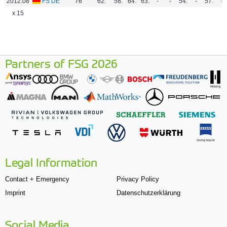
2012.08
FS DE
76
62.
58.
64.
63.
-
-
54.
-
57.
-
x 15
Partners of FSG 2026
Legal Information
Contact + Emergency
Privacy Policy
Imprint
Datenschutzerklärung
Social Media