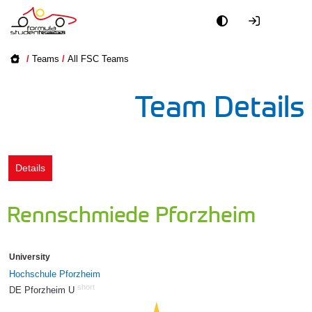
Academy
/
Teams
/
All FSC Teams
Event
Team Details
Officials
Partners
Details
PR + Media
Rennschmiede Pforzheim
Teams
University
World
Hochschule Pforzheim
short
DE Pforzheim U
610