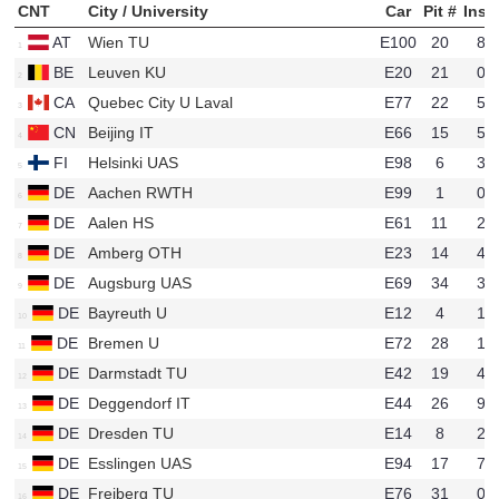
CNT
City / University
Car
Pit #
Ins
AT
Wien TU
E100
20
88
u122
BE
Leuven KU
E20
21
04
u741
CA
Quebec City U Laval
E77
22
59
u287
CN
Beijing IT
E66
15
50
u730
FI
Helsinki UAS
E98
6
37
u34
DE
Aachen RWTH
E99
1
01
u14
DE
Aalen HS
E61
11
29
u691
DE
Amberg OTH
E23
14
48
u35
DE
Augsburg UAS
E69
34
33
u684
DE
Bayreuth U
E12
4
12
u28
DE
Bremen U
E72
28
10
u740
DE
Darmstadt TU
E42
19
40
u25
DE
Deggendorf IT
E44
26
90
u170
DE
Dresden TU
E14
8
20
u83
DE
Esslingen UAS
E94
17
79
u65
DE
Freiberg TU
E76
31
08
u69