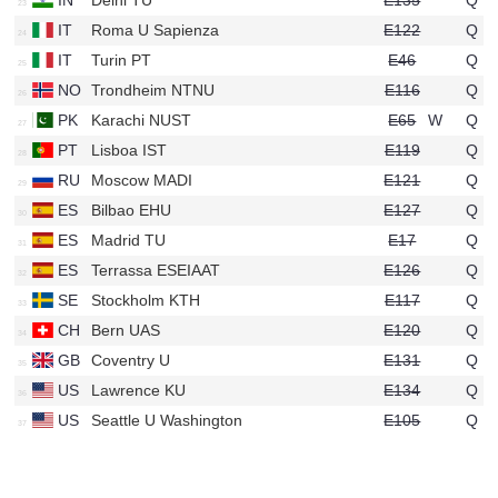
IN
Delhi TU
E135
Q
u233
IT
Roma U Sapienza
E122
Q
u461
IT
Turin PT
E46
Q
u111
NO
Trondheim NTNU
E116
Q
u738
PK
Karachi NUST
E65
W
Q
u771
PT
Lisboa IST
E119
Q
u16
RU
Moscow MADI
E121
Q
u50
ES
Bilbao EHU
E127
Q
u497
ES
Madrid TU
E17
Q
u32
ES
Terrassa ESEIAAT
E126
Q
u657
SE
Stockholm KTH
E117
Q
u68
CH
Bern UAS
E120
Q
u927
GB
Coventry U
E131
Q
u119
US
Lawrence KU
E134
Q
u103
US
Seattle U Washington
E105
Q
u446