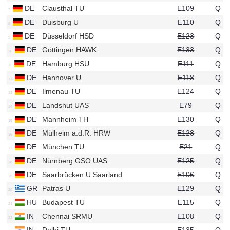
DE
Clausthal TU
E109
Q
u687
DE
Duisburg U
E110
Q
u689
DE
Düsseldorf HSD
E123
Q
u877
DE
Göttingen HAWK
E133
Q
u936
DE
Hamburg HSU
E111
Q
u97
DE
Hannover U
E118
Q
u124
DE
Ilmenau TU
E124
Q
u80
DE
Landshut UAS
E79
Q
u670
DE
Mannheim TH
E130
Q
u294
DE
Mülheim a.d.R. HRW
E128
Q
u883
DE
München TU
E21
Q
u12
DE
Nürnberg GSO UAS
E125
Q
u704
DE
Saarbrücken U Saarland
E106
Q
u93
GR
Patras U
E129
Q
u82
HU
Budapest TU
E115
Q
u139
IN
Chennai SRMU
E108
Q
u826