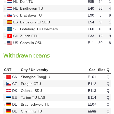
NL
Delft TU
E85
24
13
u41
NL
Eindhoven TU
E40
36
42
u87
SK
Bratislava TU
E90
3
96
u135
ES
Barcelona ETSEIB
E54
9
10
u155
SE
Göteborg TU Chalmers
E60
13
03
u120
CH
Zürich ETH
E33
12
97
u94
US
Corvallis OSU
E11
30
89
u321
Withdrawn teams
CNT
City / University
Car
Slot
Q
CN
Shanghai Tongji U
E101
Q
u158
CZ
Prague CTU
E112
Q
u537
DK
Odense SDU
E113
Q
u492
EE
Tallinn TU UAS
E114
Q
u382
DE
Braunschweig TU
E107
Q
u11
DE
Chemnitz TU
E132
Q
u920