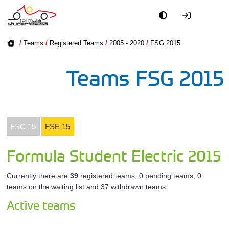
Academy
All FSC Tea
FSG 2026
/
Teams
/
Registered Teams
/
2005 - 2020
/
FSG 2015
Event
All FSD Te
FSG 2025
Teams FSG 2015
Officials
All FSE Tea
FSG 2024
Partners
FSG 2023
All Unive
FSC 15
FSE 15
PR + Media
FSG 2022
Driverle
Formula Student Electric 2015
Teams
Registered
FSG 2021
Currently there are
39
registered teams, 0 pending teams, 0
teams on the waiting list and 37 withdrawn teams.
2005 - 2020
World
Active teams