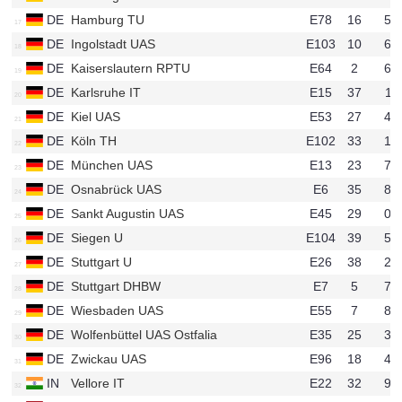
DE
Hamburg TU
E78
16
52
u728
DE
Ingolstadt UAS
E103
10
68
u686
DE
Kaiserslautern RPTU
E64
2
65
u125
DE
Karlsruhe IT
E15
37
11
u57
DE
Kiel UAS
E53
27
41
u46
DE
Köln TH
E102
33
12
u98
DE
München UAS
E13
23
72
u20
DE
Osnabrück UAS
E6
35
82
u77
DE
Sankt Augustin UAS
E45
29
05
u535
DE
Siegen U
E104
39
53
u163
DE
Stuttgart U
E26
38
25
u21
DE
Stuttgart DHBW
E7
5
77
u138
DE
Wiesbaden UAS
E55
7
86
u71
DE
Wolfenbüttel UAS Ostfalia
E35
25
32
u33
DE
Zwickau UAS
E96
18
49
u81
IN
Vellore IT
E22
32
95
u116