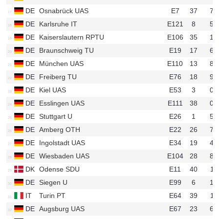
DE
Osnabrück UAS
E7
37
76
u77
DE
Karlsruhe IT
E121
8
53
u57
DE
Kaiserslautern RPTU
E106
35
10
u125
DE
Braunschweig TU
E19
17
63
u11
DE
München UAS
E110
13
85
u20
DE
Freiberg TU
E76
18
90
u69
DE
Kiel UAS
E53
3
07
u46
DE
Esslingen UAS
E111
38
00
u65
DE
Stuttgart U
E26
1
54
u21
DE
Amberg OTH
E22
26
74
u35
DE
Ingolstadt UAS
E34
19
48
u686
DE
Wiesbaden UAS
E104
28
82
u71
DK
Odense SDU
E11
40
11
u492
DE
Siegen U
E99
6
10
u163
IT
Turin PT
E64
39
11
u111
DE
Augsburg UAS
E67
23
62
u684