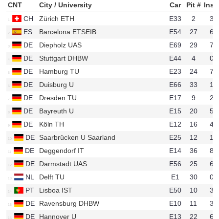
CNT
City / University
Car
Pit #
Ins
CH
Zürich ETH
E33
2
32
u94
ES
Barcelona ETSEIB
E54
27
67
u155
DE
Diepholz UAS
E69
29
72
u61
DE
Stuttgart DHBW
E44
4
06
u138
DE
Hamburg TU
E23
24
71
u728
DE
Duisburg U
E66
33
10
u689
DE
Dresden TU
E17
9
27
u83
DE
Bayreuth U
E15
20
59
u28
DE
Köln TH
E12
16
46
u98
DE
Saarbrücken U Saarland
E25
12
18
u93
DE
Deggendorf IT
E14
36
83
u170
DE
Darmstadt UAS
E56
25
64
u548
NL
Delft TU
E1
30
01
u41
PT
Lisboa IST
E50
10
30
u16
DE
Ravensburg DHBW
E10
11
31
u17
DE
Hannover U
E13
22
66
u124