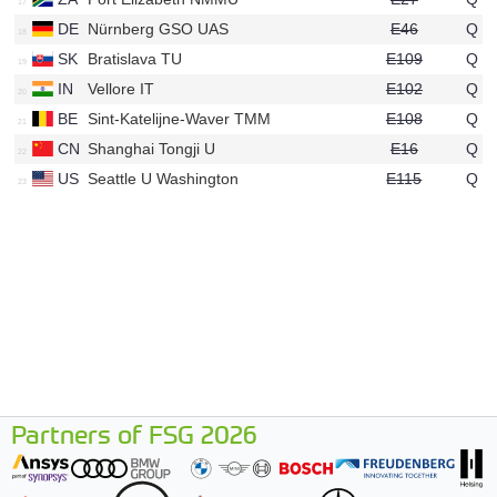
u559
DE
Nürnberg GSO UAS
E46
Q
u704
SK
Bratislava TU
E109
Q
u135
IN
Vellore IT
E102
Q
u116
BE
Sint-Katelijne-Waver TMM
E108
Q
u596
CN
Shanghai Tongji U
E16
Q
u158
US
Seattle U Washington
E115
Q
u446
Partners of FSG 2026