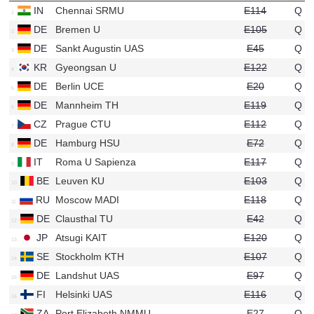
IN
Chennai SRMU
E114
Q
u826
DE
Bremen U
E105
Q
u740
DE
Sankt Augustin UAS
E45
Q
u535
KR
Gyeongsan U
E122
Q
u518
DE
Berlin UCE
E20
Q
u73
DE
Mannheim TH
E119
Q
u294
CZ
Prague CTU
E112
Q
u537
DE
Hamburg HSU
E72
Q
u97
IT
Roma U Sapienza
E117
Q
u461
BE
Leuven KU
E103
Q
u741
RU
Moscow MADI
E118
Q
u50
DE
Clausthal TU
E42
Q
u687
JP
Atsugi KAIT
E120
Q
u264
SE
Stockholm KTH
E107
Q
u68
DE
Landshut UAS
E97
Q
u670
FI
Helsinki UAS
E116
Q
u34
ZA
Port Elizabeth NMMU
E27
Q