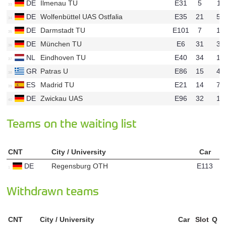
DE
Ilmenau TU
E31
5
11
u80
DE
Wolfenbüttel UAS Ostfalia
E35
21
57
u33
DE
Darmstadt TU
E101
7
19
u25
DE
München TU
E6
31
39
u12
NL
Eindhoven TU
E40
34
10
u87
GR
Patras U
E86
15
41
u82
ES
Madrid TU
E21
14
79
u32
DE
Zwickau UAS
E96
32
10
u81
Teams on the waiting list
CNT
City / University
Car
DE
Regensburg OTH
E113
u95
Withdrawn teams
CNT
City / University
Car
Slot
Q