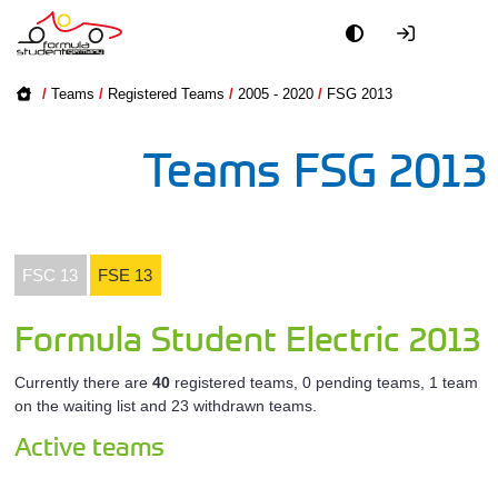
Academy
All FSC Tea
FSG 2026
/
Teams
/
Registered Teams
/
2005 - 2020
/
FSG 2013
Event
All FSD Te
FSG 2025
Teams FSG 2013
Officials
All FSE Tea
FSG 2024
Partners
FSG 2023
All Unive
FSC 13
FSE 13
PR + Media
FSG 2022
Driverle
Formula Student Electric 2013
Teams
Registered
FSG 2021
Currently there are
40
registered teams, 0 pending teams, 1 team
on the waiting list and 23 withdrawn teams.
2005 - 2020
World
Active teams